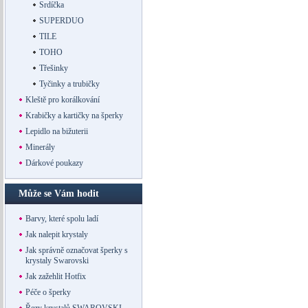
Srdíčka
SUPERDUO
TILE
TOHO
Třešinky
Tyčinky a trubičky
Kleště pro korálkování
Krabičky a kartičky na šperky
Lepidlo na bižuterii
Minerály
Dárkové poukazy
Může se Vám hodit
Barvy, které spolu ladí
Jak nalepit krystaly
Jak správně označovat šperky s
krystaly Swarovski
Jak zažehlit Hotfix
Péče o šperky