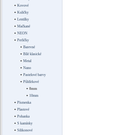
Kovové
Kuličky
Lentilky
Mačkané
NEON
Perličky
Barevné
Bílé klasické
Metal
Nano
Pastelové barvy
Půldírkové
8mm
10mm
Písmenka
Plastové
Pohanka
S kamínky
Silikonové