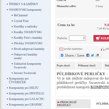
Cena za
kus
ŠPERKY S KAMÍNKY
Minimální odběr
2 kusy
SWAROVSKI komponenty
BeCharmed
Crystal Pixie
Cena za ks
9,
Knoflíky a našíváky
7,44 Kč b
Korálky SWAROVSKI
Korálky Pavé s kamínky
Počet ks
KOUP
Přívěsky SWAROVSKI
Rivoli nalepovací kamínky
poslat známému
při
Nalepovací kamínky
ostatní
Exkluzívní komponenty
Popis zboží
Příbuzné zboží
Dis
Swarovski
Inovace Swarovski
PŮLDÍRKOVÉ PERLIČKY
-
Vy je tak můžete nalepovat do kot
Komponenty pro
ČTVEREČEK
půldírkové perličky Swarovski 
prohlédnout kategorii
KOMPONE
Komponenty pro DELTU
Komponenty pro DENTELLE
Komponenty pro GALACTIC
PŘEDCHOZÍ
PŮLDÍRKO
Komponenty pro GRAPHIC
PRODUKT