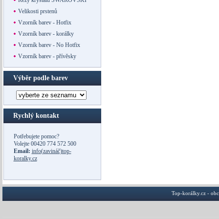
Řezy krystalů SWAROVSKI
Velikosti prstenů
Vzorník barev - Hotfix
Vzorník barev - korálky
Vzorník barev - No Hotfix
Vzorník barev - přívěsky
Výběr podle barev
Rychlý kontakt
Potřebujete pomoc?
Volejte
00420 774 572 500
Email:
info(zavináč)top-
koralky.cz
Top-korálky.cz - ob