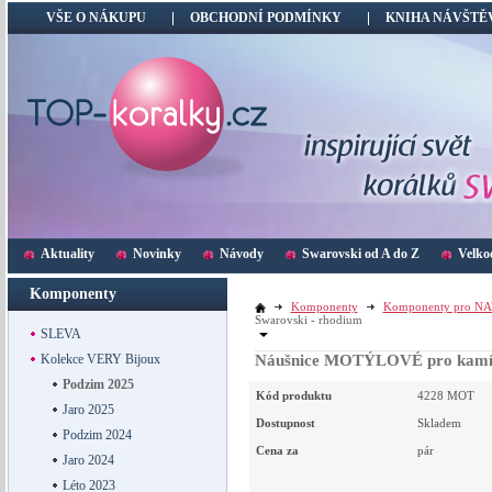
VŠE O NÁKUPU
OBCHODNÍ PODMÍNKY
KNIHA NÁVŠTĚ
Aktuality
Novinky
Návody
Swarovski od A do Z
Velko
Komponenty
Komponenty
Komponenty pro N
Swarovski - rhodium
SLEVA
Kolekce VERY Bijoux
Náušnice MOTÝLOVÉ pro kamín
Podzim 2025
Kód produktu
4228 MOT
Jaro 2025
Dostupnost
Skladem
Podzim 2024
Cena za
pár
Jaro 2024
Léto 2023