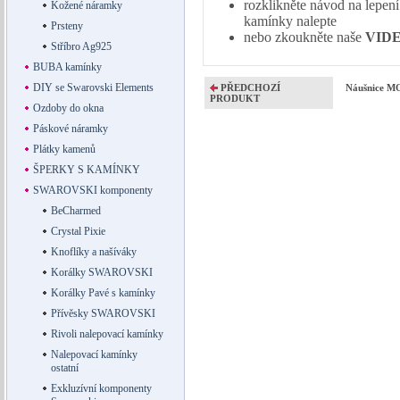
rozklikněte návod na lepe
Kožené náramky
kamínky nalepte
Prsteny
nebo zkoukněte naše
VID
Stříbro Ag925
BUBA kamínky
DIY se Swarovski Elements
PŘEDCHOZÍ
Náušnice M
PRODUKT
Ozdoby do okna
Páskové náramky
Plátky kamenů
ŠPERKY S KAMÍNKY
SWAROVSKI komponenty
BeCharmed
Crystal Pixie
Knoflíky a našíváky
Korálky SWAROVSKI
Korálky Pavé s kamínky
Přívěsky SWAROVSKI
Rivoli nalepovací kamínky
Nalepovací kamínky
ostatní
Exkluzívní komponenty