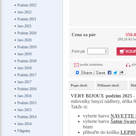
Podzim 2022
Jaro 2022
Podzim 2021
Jaro 2021
Podzim 2020
Cena za pár
350,
289,26 Kč b
Jaro 2020
Podzim 2019
Počet pár
KOUP
Jaro 2019
Podzim 2018
poslat známému
při
Jaro 2018
Podzim 2017
Jaro 2017
Popis zboží
Příbuzné zboží
Dis
Podzim 2016
VERY BIJOUX podzim 2025
-
Jaro 2016
milovníky hmyzí nádhery, délka 
Podzim 2015
Takže si:
Jaro 2015
vyberte barvu
NAVETTE 
Podzim 2014
vyberte barvu
Šaton Swar
Jaro 2014
6mm
Filigrány
přihoďte do košíku
LEPID